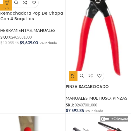
-5%
Remachadora Pop De Chapa
Con 4 Boquillas
HERRAMIENTAS
,
MANUALES
SKU:
02405001000
$
9,609.00
$
10,088.46
IVA Incluído
PINZA SACABOCADO
MANUALES
,
MULTIUSO
,
PINZAS
SKU:
02407001000
$
7,592.85
IVA Incluído