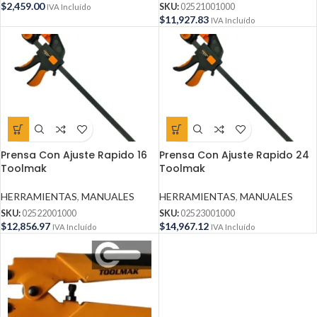
$
2,459.00
SKU:
02521001000
IVA Incluído
$
11,927.83
IVA Incluído
Prensa Con Ajuste Rapido 16
Prensa Con Ajuste Rapido 24
Toolmak
Toolmak
HERRAMIENTAS
,
MANUALES
HERRAMIENTAS
,
MANUALES
SKU:
02522001000
SKU:
02523001000
$
12,856.97
$
14,967.12
IVA Incluído
IVA Incluído