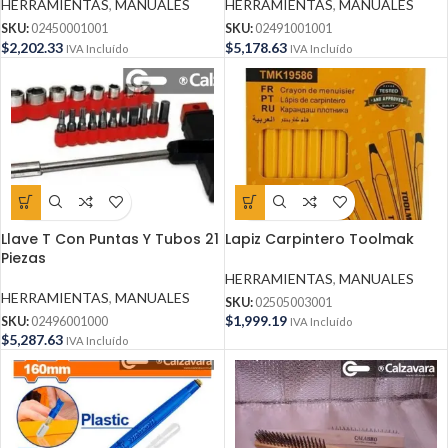
HERRAMIENTAS
,
MANUALES
HERRAMIENTAS
,
MANUALES
SKU:
02450001001
SKU:
02491001001
$
2,202.33
$
5,178.63
IVA Incluído
IVA Incluído
Llave T Con Puntas Y Tubos 21
Lapiz Carpintero Toolmak
Piezas
HERRAMIENTAS
,
MANUALES
HERRAMIENTAS
,
MANUALES
SKU:
02505003001
$
1,999.19
SKU:
02496001000
IVA Incluído
$
5,287.63
IVA Incluído