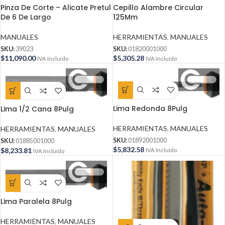
Pinza De Corte – Alicate Pretul
Cepillo Alambre Circular
De 6 De Largo
125Mm
MANUALES
HERRAMIENTAS
,
MANUALES
SKU:
39023
SKU:
01820001000
$
11,090.00
$
5,305.28
IVA Incluído
IVA Incluído
Lima Redonda 8Pulg
Lima 1/2 Cana 8Pulg
HERRAMIENTAS
,
MANUALES
HERRAMIENTAS
,
MANUALES
SKU:
01892001000
SKU:
01885001000
$
5,832.58
$
8,233.81
IVA Incluído
IVA Incluído
Lima Paralela 8Pulg
HERRAMIENTAS
,
MANUALES