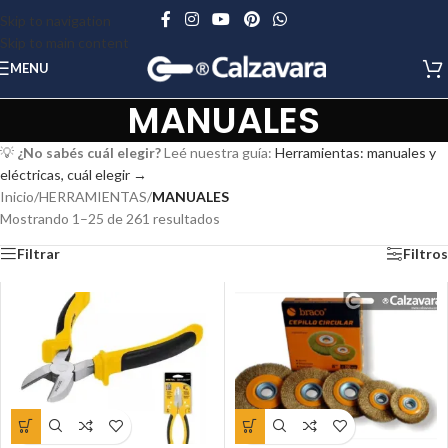
Skip to navigation
Skip to main content
MENU
MANUALES
💡
¿No sabés cuál elegir?
Leé nuestra guía:
Herramientas: manuales y
eléctricas, cuál elegir →
Inicio
/
HERRAMIENTAS
/
MANUALES
Mostrando 1–25 de 261 resultados
Filtrar
Filtros