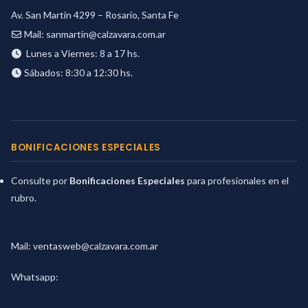
Av. San Martin 4299 – Rosario, Santa Fe
Mail:
sanmartin@calzavara.com.ar
Lunes a Viernes: 8 a 17 hs.
Sábados: 8:30 a 12:30 hs.
BONIFICACIONES ESPECIALES
Consulte por
Bonificaciones Especiales
para profesionales en el
rubro.
Mail:
ventasweb@calzavara.com.ar
Whatsapp: