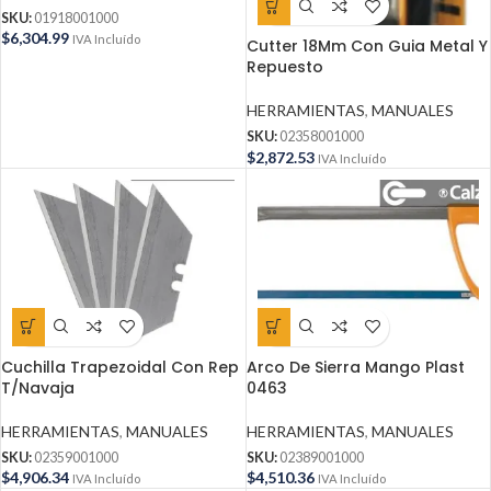
SKU:
01918001000
$
6,304.99
IVA Incluído
Cutter 18Mm Con Guia Metal Y
Repuesto
HERRAMIENTAS
,
MANUALES
SKU:
02358001000
$
2,872.53
IVA Incluído
Cuchilla Trapezoidal Con Rep
Arco De Sierra Mango Plast
T/Navaja
0463
HERRAMIENTAS
,
MANUALES
HERRAMIENTAS
,
MANUALES
SKU:
02359001000
SKU:
02389001000
$
4,906.34
$
4,510.36
IVA Incluído
IVA Incluído