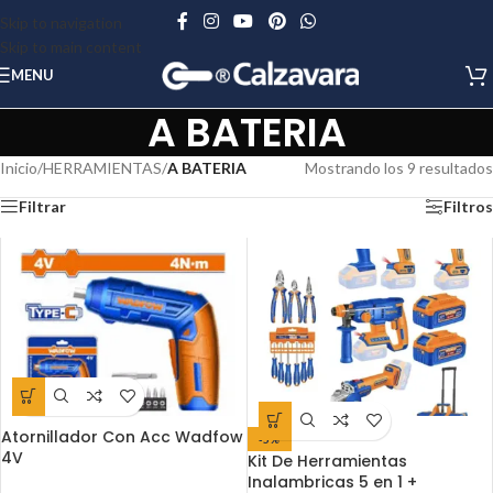
Skip to navigation
Skip to main content
MENU
A BATERIA
Inicio
/
HERRAMIENTAS
/
A BATERIA
Mostrando los 9 resultados
Filtrar
Filtros
Atornillador Con Acc Wadfow
-5%
4V
Kit De Herramientas
Inalambricas 5 en 1 +