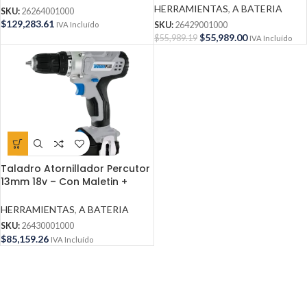
HERRAMIENTAS
,
A BATERIA
SKU:
26264001000
$
129,283.61
IVA Incluído
SKU:
26429001000
$
55,989.00
$
55,989.19
IVA Incluído
Taladro Atornillador Percutor
13mm 18v – Con Maletin +
Cargador + 2 Baterias
HERRAMIENTAS
,
A BATERIA
SKU:
26430001000
$
85,159.26
IVA Incluído