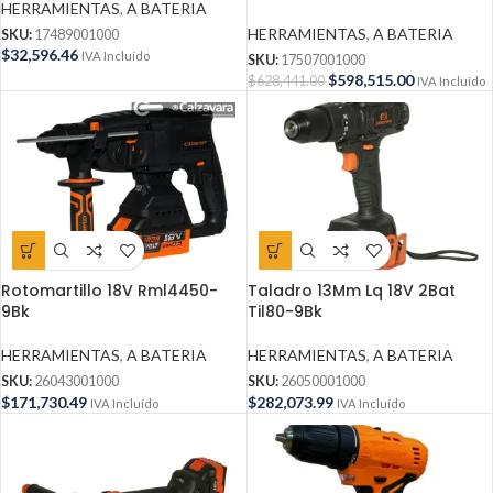
HERRAMIENTAS
,
A BATERIA
Manuales + Bolso con Ruedas
HERRAMIENTAS
,
A BATERIA
SKU:
17489001000
$
32,596.46
IVA Incluído
SKU:
17507001000
$
598,515.00
$
628,441.00
IVA Incluído
Rotomartillo 18V Rml4450-
Taladro 13Mm Lq 18V 2Bat
9Bk
Til80-9Bk
HERRAMIENTAS
,
A BATERIA
HERRAMIENTAS
,
A BATERIA
SKU:
26043001000
SKU:
26050001000
$
171,730.49
$
282,073.99
IVA Incluído
IVA Incluído