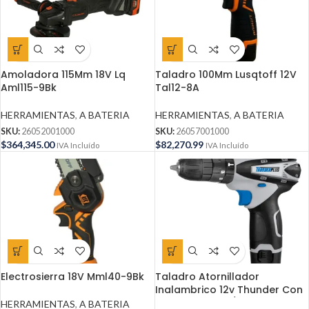
Amoladora 115Mm 18V Lq
Taladro 100Mm Lusqtoff 12V
Aml115-9Bk
Tal12-8A
HERRAMIENTAS
,
A BATERIA
HERRAMIENTAS
,
A BATERIA
SKU:
26052001000
SKU:
26057001000
$
364,345.00
$
82,270.99
IVA Incluído
IVA Incluído
Electrosierra 18V Mml40-9Bk
Taladro Atornillador
Inalambrico 12v Thunder Con
Percutor 50 Hz / Gris y Negro
HERRAMIENTAS
,
A BATERIA